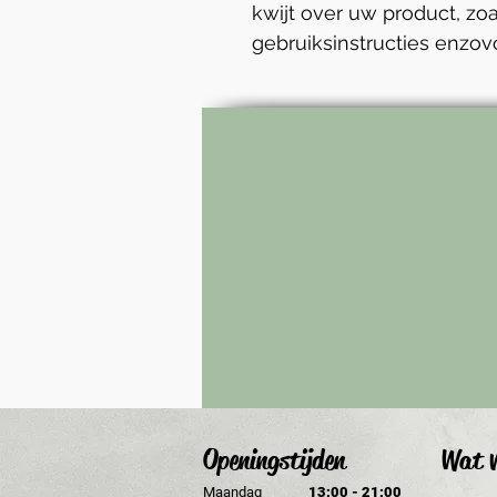
kwijt over uw product, zoa
gebruiksinstructies enzovo
Openingstijden
Wat v
Maandag
13:00 - 21:00