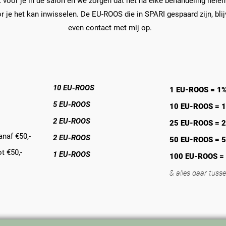
 voor je in de salon en we zorgen dat het na elke behandeling helema
 je het kan inwisselen. De EU-ROOS die in SPARI gespaard zijn, bli
even contact met mij op.
10 EU-ROOS
1 EU-ROOS = 1
5 EU-ROOS
10 EU-ROOS = 
2 EU-ROOS
25 EU-ROOS = 
anaf €50,-
2 EU-ROOS
50 EU-ROOS = 
t €50,-
1 EU-ROOS
100 EU-ROOS =
& alles daar tussen