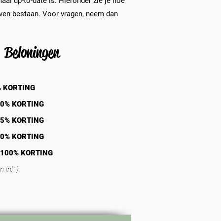
al up-to-date is. Hieronder zie je hoe
jven bestaan. Voor vragen, neem dan
Beloningen
% KORTING
10% KORTING
25% KORTING
50% KORTING
 100% KORTING
 in! :)