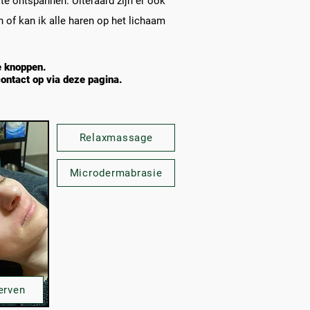
te ontspannen. Uiteraard zijn er ook
 of kan ik alle haren op het lichaam
!
e knoppen.
ontact op via deze pagina.
Relaxmassage
Microdermabrasie
erven