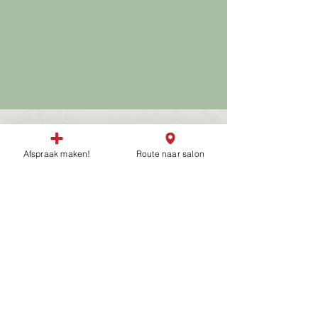
Wat vinden anderen?
Afspraak maken!
Route naar salon
Openingstijden
Maandag
13:00 - 21:00
Dinsdag
Gesloten
Woensdag
13:00 - 18:00
Donderdag
13:00 - 21:00